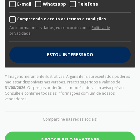
E-mail
Whatsapp
Telefone
Compreendo e aceito os termos e condições
Ao informar meus dados, eu concordo com a
Política de
privacidade
.
ESTOU INTERESSADO
* Imagens meramente ilustrativas. Alguns itens apresentados poderão
não estar disponíveis nas versões. Preços sugeridos e válidos de
31/08/2026
. Os preços poderão ser modificados sem aviso prévio.
Consulte e confirme todas as informações com um de nossos
vendedores.
Compartilhe nas redes sociais!
NEGOCIE PELO WHATSAPP