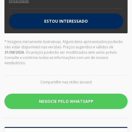
privacidade
.
ESTOU INTERESSADO
* Imagens meramente ilustrativas. Alguns itens apresentados poderão
não estar disponíveis nas versões. Preços sugeridos e válidos de
31/08/2026
. Os preços poderão ser modificados sem aviso prévio.
Consulte e confirme todas as informações com um de nossos
vendedores.
Compartilhe nas redes sociais!
NEGOCIE PELO WHATSAPP