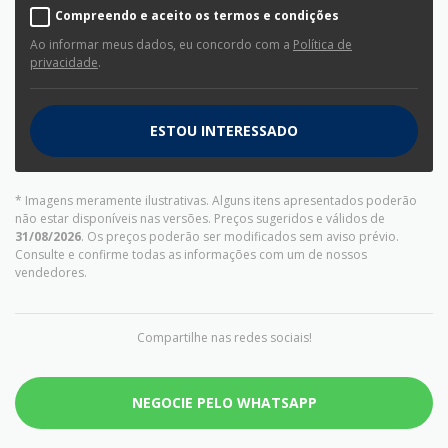
Compreendo e aceito os termos e condições
Ao informar meus dados, eu concordo com a
Política de
privacidade
.
ESTOU INTERESSADO
* Imagens meramente ilustrativas. Alguns itens apresentados poderão
não estar disponíveis nas versões. Preços sugeridos e válidos de
31/08/2026
. Os preços poderão ser modificados sem aviso prévio.
Consulte e confirme todas as informações com um de nossos
vendedores.
Compartilhe nas redes sociais!
NEGOCIE PELO WHATSAPP