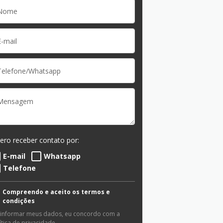
ero receber contato por:
E-mail
Whatsapp
Telefone
Compreendo e aceito os termos e
condições
 informar meus dados, eu concordo com a
ítica de privacidade
.