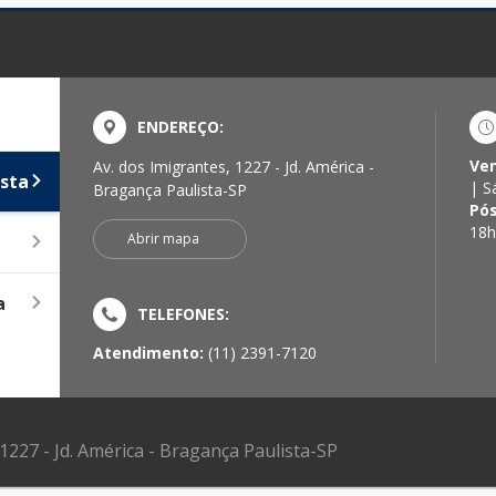
ENDEREÇO:
Ve
Av. dos Imigrantes, 1227 - Jd. América -
sta
| S
Bragança Paulista-SP
Pó
18h
Abrir mapa
a
TELEFONES:
Atendimento:
(11) 2391-7120
 1227 - Jd. América - Bragança Paulista-SP