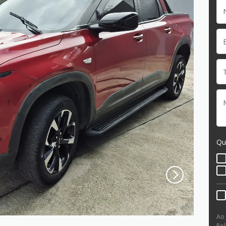
Qu
Ao
Pol