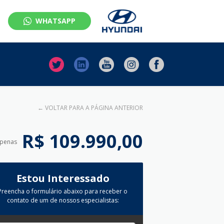
WHATSAPP
←
VOLTAR PARA A PÁGINA ANTERIOR
R$ 109.990,00
apenas
Estou Interessado
Preencha o formulário abaixo para receber o
contato de um de nossos especialistas: