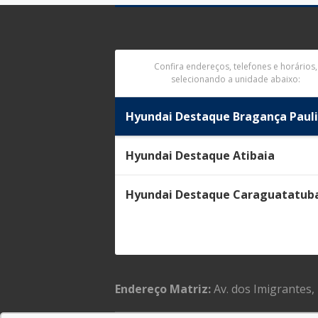
Confira endereços, telefones e horários,
selecionando a unidade abaixo:
Hyundai Destaque Bragança Pauli
Hyundai Destaque Atibaia
Hyundai Destaque Caraguatatub
Endereço Matriz:
Av. dos Imigrantes,