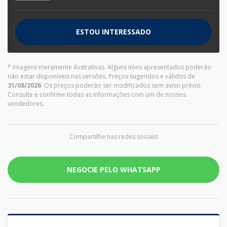
ESTOU INTERESSADO
* Imagens meramente ilustrativas. Alguns itens apresentados poderão
não estar disponíveis nas versões. Preços sugeridos e válidos de
31/08/2026
. Os preços poderão ser modificados sem aviso prévio.
Consulte e confirme todas as informações com um de nossos
vendedores.
Compartilhe nas redes sociais!
NEGOCIE PELO WHATSAPP