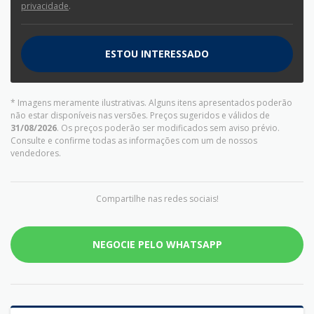
privacidade
.
ESTOU INTERESSADO
* Imagens meramente ilustrativas. Alguns itens apresentados poderão
não estar disponíveis nas versões. Preços sugeridos e válidos de
31/08/2026
. Os preços poderão ser modificados sem aviso prévio.
Consulte e confirme todas as informações com um de nossos
vendedores.
Compartilhe nas redes sociais!
NEGOCIE PELO WHATSAPP