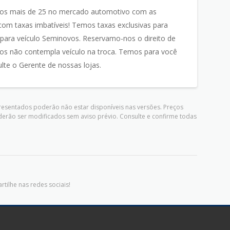
mos mais de 25 no mercado automotivo com as
om taxas imbatíveis! Temos taxas exclusivas para
ra veículo Seminovos. Reservamo-nos o direito de
ados não contempla veículo na troca. Temos para você
lte o Gerente de nossas lojas.
presentados poderão não estar disponíveis nas versões. Preços
derão ser modificados sem aviso prévio. Consulte e confirme todas
tilhe nas redes sociais!