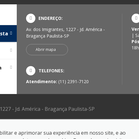
ENDEREÇO:
Ve
Av. dos Imigrantes, 1227 - Jd. América -
sta
| S
Bragança Paulista-SP
Pó
18h
Abrir mapa
a
TELEFONES:
Atendimento:
(11) 2391-7120
 1227 - Jd. América - Bragança Paulista-SP
ilitar e aprimorar sua experiência em nosso site, e ao
reservados.