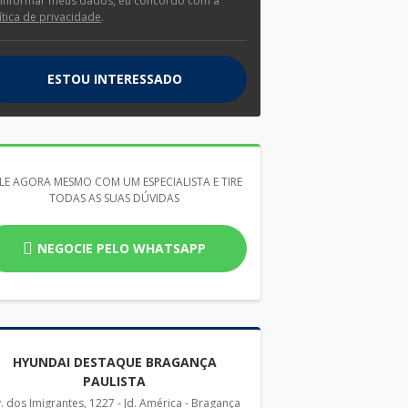
 informar meus dados, eu concordo com a
ítica de privacidade
.
ESTOU INTERESSADO
LE AGORA MESMO COM UM ESPECIALISTA E TIRE
TODAS AS SUAS DÚVIDAS
NEGOCIE PELO WHATSAPP
HYUNDAI DESTAQUE BRAGANÇA
PAULISTA
. dos Imigrantes, 1227 - Jd. América - Bragança