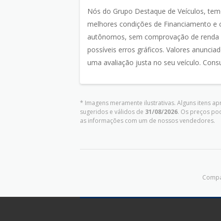
Nós do Grupo Destaque de Veículos, te
melhores condições de Financiamento e c
autônomos, sem comprovação de renda pa
possíveis erros gráficos. Valores anunci
uma avaliação justa no seu veículo. Consu
* Imagens meramente ilustrativas. Alguns itens a
sugeridos e válidos de
31/08/2026
. Os preços po
as informações com um de nossos vendedores.
Compar