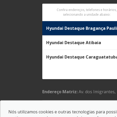
Confira endereços, telefones e horários,
selecionando a unidade abaixo:
Hyundai Destaque Bragança Pauli
Hyundai Destaque Atibaia
Hyundai Destaque Caraguatatub
Endereço Matriz:
Av. dos Imigrantes,
Nós utilizamos cookies e outras tecnologias para possib
© Copyright 2026
-
AutoForce - Todos os direitos 