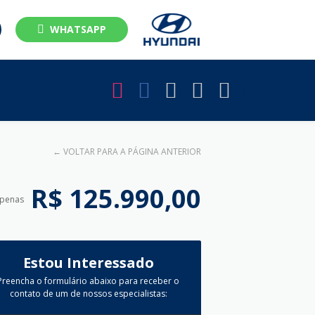
WHATSAPP
←
VOLTAR PARA A PÁGINA ANTERIOR
R$ 125.990,00
apenas
Estou Interessado
Preencha o formulário abaixo para receber o
contato de um de nossos especialistas: