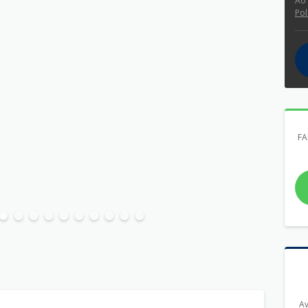
Ao
Pol
FA
Av