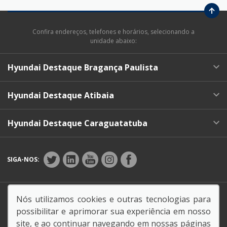
Confira endereços, telefones e horários, selecionando a
unidade abaixo:
Hyundai Destaque Bragança Paulista
Hyundai Destaque Atibaia
Hyundai Destaque Caraguatatuba
SIGA-NOS:
Endereço Matriz:
Av. dos Imigrantes, 1227 - Jd.
Nós utilizamos cookies e outras tecnologias para
América - Bragança Paulista-SP
possibilitar e aprimorar sua experiência em nosso
site, e ao continuar navegando em nossas páginas